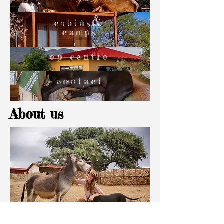
&
cabin
s
camps
ep-centre
contact
About us